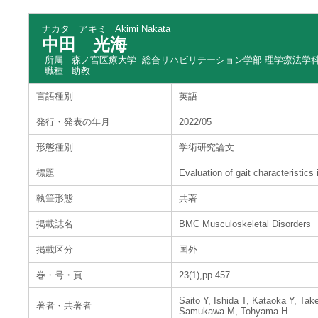
ナカタ アキミ
Akimi Nakata
中田 光海
所属
森ノ宮医療大学 総合リハビリテーション学部 理学療法学
職種
助教
言語種別
英語
発行・発表の年月
2022/05
形態種別
学術研究論文
標題
Evaluation of gait characteristic
執筆形態
共著
掲載誌名
BMC Musculoskeletal Disorders
掲載区分
国外
巻・号・頁
23(1),pp.457
Saito Y, Ishida T, Kataoka Y, T
著者・共著者
Samukawa M, Tohyama H