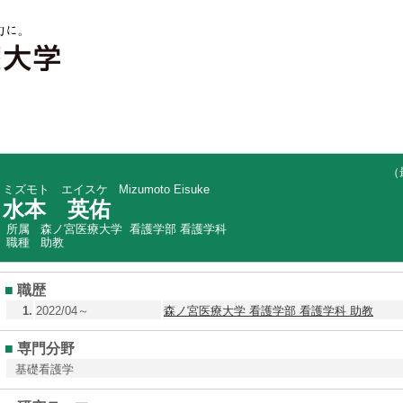
（最終
ミズモト エイスケ
Mizumoto Eisuke
水本 英佑
所属
森ノ宮医療大学 看護学部 看護学科
職種
助教
■
職歴
1.
2022/04～
森ノ宮医療大学 看護学部 看護学科 助教
■
専門分野
基礎看護学